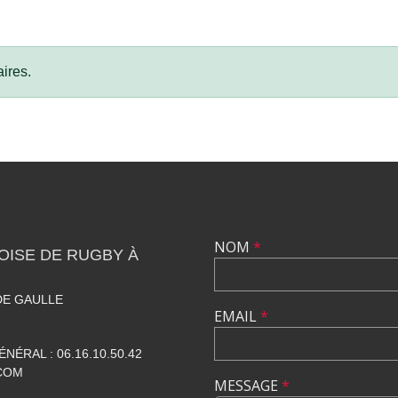
ires.
NOM
*
OISE DE RUGBY À
DE GAULLE
EMAIL
*
NÉRAL : 06.16.10.50.42
.COM
MESSAGE
*