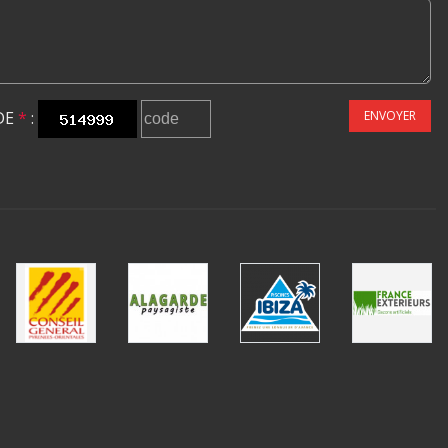
DE
*
:
ENVOYER